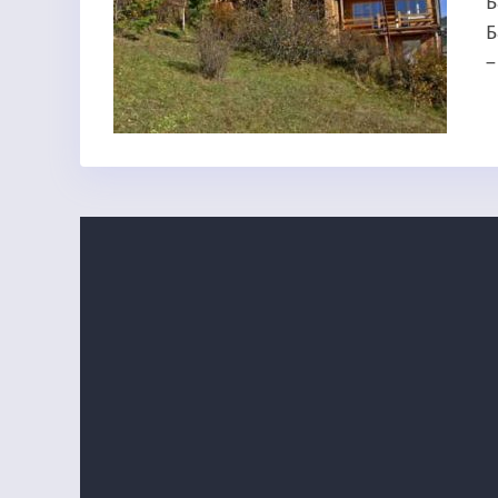
Б
Б
–