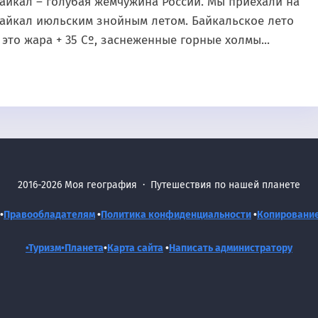
айкал – голубая жемчужина России. Мы приехали на
айкал июльским знойным летом. Байкальское лето
 это жара + 35 Сº, заснеженные горные холмы...
2016-2026
Моя география
·
Путешествия по нашей планете
•
Правообладателям
•
Политика конфиденциальности
•
Копировани
•Туризм•
Планета
•
Карта сайта
•
Написать администратору