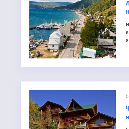
И
в
я
О
Ч