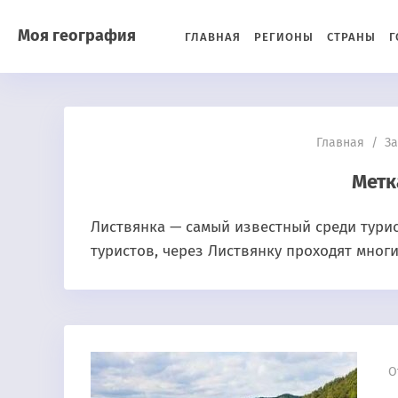
Моя география
ГЛАВНАЯ
РЕГИОНЫ
СТРАНЫ
Г
Главная
/
За
Метк
Листвянка — самый известный среди турис
туристов, через Листвянку проходят мно
О