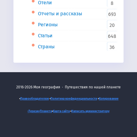
Отели
8
Отчеты и рассказы
693
Регионы
20
Статьи
648
Страны
36
2016-2026
Моя география
·
Путешествия по нашей планете
•
Правообладателям
•
Политика конфиденциальности
•
Копирование
•Туризм•
Планета
•
Карта сайта
•
Написать администратору