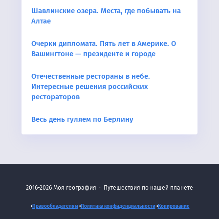
Шавлинские озера. Места, где побывать на
Алтае
Очерки дипломата. Пять лет в Америке. О
Вашингтоне — президенте и городе
Отечественные рестораны в небе.
Интересные решения российских
рестораторов
Весь день гуляем по Берлину
2016-2026
Моя география
·
Путешествия по нашей планете
•
Правообладателям
•
Политика конфиденциальности
•
Копирование