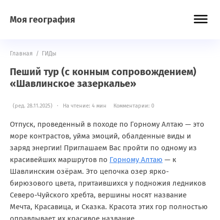
Моя география
Главная
/
ГИДы
Пеший тур (с конным сопровождением)
«Шавлинское зазеркалье»
(ред. 28.11.2025) · На чтение: 4 мин
Комментарии: 0
Отпуск, проведенный в походе по Горному Алтаю — это
море контрастов, уйма эмоций, обалденные виды и
заряд энергии! Приглашаем Вас пройти по одному из
красивейших маршрутов по
Горному Алтаю
— к
Шавлинским озёрам. Это цепочка озер ярко-
бирюзового цвета, притаившихся у подножия ледников
Северо-Чуйского хребта, вершины носят название
Мечта, Красавица, и Сказка. Красота этих гор полностью
оправдывает их красивое название.