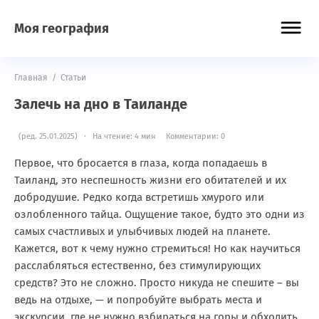
Моя география
Главная
/
Статьи
Залечь на дно в Таиланде
(ред. 25.01.2025) · На чтение: 4 мин
Комментарии: 0
Первое, что бросается в глаза, когда попадаешь в
Таиланд, это неспешность жизни его обитателей и их
добродушие. Редко когда встретишь хмурого или
озлобленного тайца. Ощущение такое, будто это одни из
самых счастливых и улыбчивых людей на планете.
Кажется, вот к чему нужно стремиться! Но как научиться
расслабляться естественно, без стимулирующих
средств? Это не сложно. Просто никуда не спешите – вы
ведь на отдыхе, — и попробуйте выбрать места и
экскурсии, где не нужно взбираться на горы и обходить