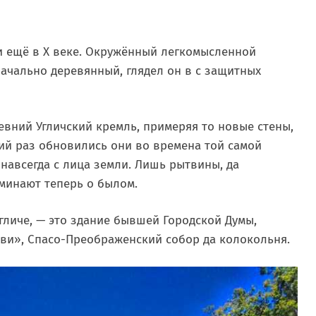
и ещё в X веке. Окружённый легкомысленной
ачально деревянный, глядел он в с защитных
евний Угличский кремль, примеряя то новые стены,
ний раз обновились они во времена той самой
и навсегда с лица земли. Лишь рытвины, да
минают теперь о былом.
Угличе, — это здание бывшей Городской Думы,
ови», Спасо-Преображенский собор да колокольня.