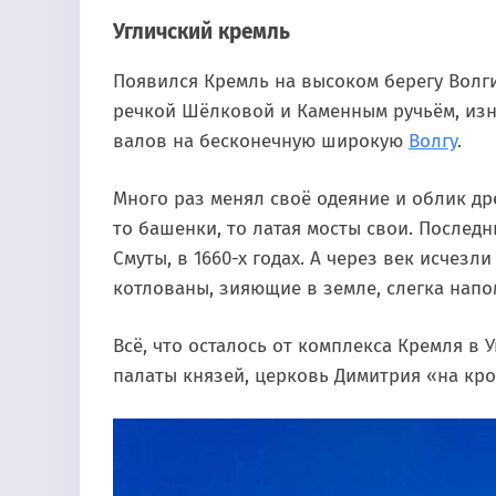
Угличский кремль
Появился Кремль на высоком берегу Волг
речкой Шёлковой и Каменным ручьём, изн
валов на бесконечную широкую
Волгу
.
Много раз менял своё одеяние и облик др
то башенки, то латая мосты свои. Послед
Смуты, в 1660-х годах. А через век исчезл
котлованы, зияющие в земле, слегка напо
Всё, что осталось от комплекса Кремля в 
палаты князей, церковь Димитрия «на кр