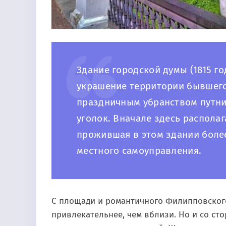
Здание городской думы (1815 год
украшение территории бывшего
праздничным убранством путни
уголок. Вначале здесь распола
прожившая в этом здании более
местного самоуправления.
С площади и романтичного Филипповского 
привлекательнее, чем вблизи. Но и со ст