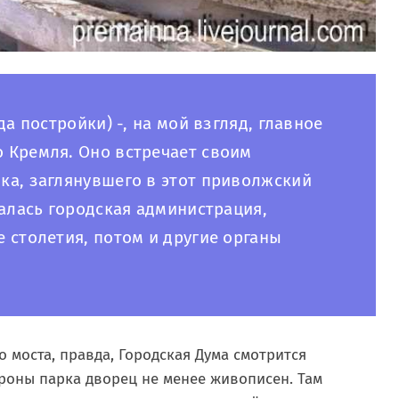
а постройки) -, на мой взгляд, главное
 Кремля. Оно встречает своим
ка, заглянувшего в этот приволжский
галась городская администрация,
 столетия, потом и другие органы
моста, правда, Городская Дума смотрится
ороны парка дворец не менее живописен. Там