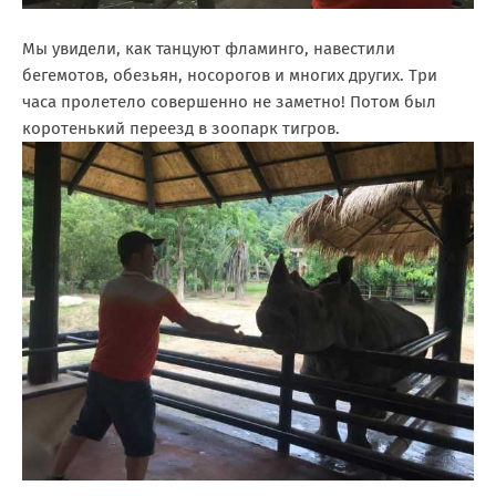
Мы увидели, как танцуют фламинго, навестили
бегемотов, обезьян, носорогов и многих других. Три
часа пролетело совершенно не заметно! Потом был
коротенький переезд в зоопарк тигров.