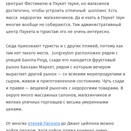
Централ Фестивалю в Пхукет тауне, но магазинов
достаточно, чтобы устроить отличный шоппинг. Есть
масса недорогих магазинчиков. Да и ехать в Пхукет таун
многие вообще не собираются. Там административный
центр Пхукета и туристам это не очень интересно.
Сюда приезжают туристы и с других пляжей, потому как
там нет такого места. Jungceylon расположен рядом с
улицей Бангла Роуд, сзади его находится фруктовый
рынок Банзаан Маркет, рядом с которым вечером
вырастает другой рынок — со всякими морепродуктами в
сыром, живом и приготовленном состояниях. Чуть сзади
и правее — вещевой рыночек с недорогими товарами. В
округе много массажных салонов, магазинчиков и
мелких уличных торговцев с весьма умеренными
ценами.
От многих
отелей Патонга
до Джанг цейлона можно
дойти пешком. Хотя район пляжа конечно очень