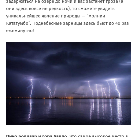
задержаться на озере до ночи и вас застанет гроза (а
они здесь вовсе не редкость), то сможете увидеть
уникальнейшее явление природы — “молнии
Кататумбо”. Поднебесные зарницы здесь бьют до 40 раз
ежеминутно!
Пико Боливар и гора Авило.
Это самое высокое место в