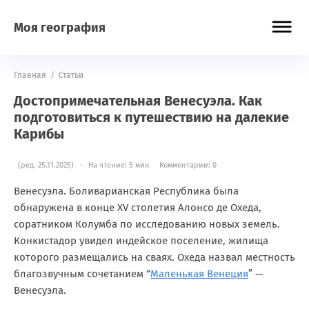
Моя география
Главная
/
Статьи
Достопримечательная Венесуэла. Как
подготовиться к путешествию на далекие
Карибы
(ред. 25.11.2025) · На чтение: 5 мин
Комментарии: 0
Венесуэла. Боливарианская Республика была
обнаружена в конце XV столетия Алонсо де Охеда,
соратником Колумба по исследованию новых земель.
Конкистадор увидел индейское поселение, жилища
которого размещались на сваях. Охеда назвал местность
благозвучным сочетанием “
Маленькая Венеция
” —
Венесуэла.