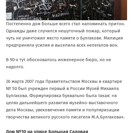
Постепенно дом больше всего стал напоминать притон.
Однажды даже случился нешуточный пожар, который
чуть не уничтожил место памяти о Булгакове. Милиция
предприняла усилия и выселила всех нелегалов вон.
В 90-х тут обосновалось инженерное бюро, но не
надолго.
26 марта 2007 года Правительством Москвы в квартире
№ 50 был учрежден первый в России Музей Михаила
Булгакова. Формулировка буквально была такая: «в
целях дальнейшего развития музейно-выставочного
дела Москвы, увековечения памяти и популяризации
творчества великого русского писателя М.А.Булгакова».
Дом №10 на улице Большая Садовая