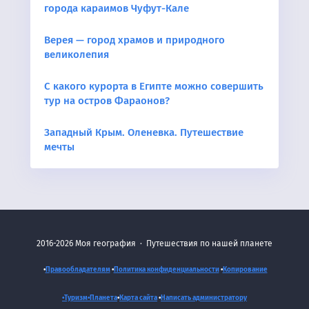
города караимов Чуфут-Кале
Верея — город храмов и природного
великолепия
С какого курорта в Египте можно совершить
тур на остров Фараонов?
Западный Крым. Оленевка. Путешествие
мечты
2016-2026
Моя география
·
Путешествия по нашей планете
•
Правообладателям
•
Политика конфиденциальности
•
Копирование
•Туризм•
Планета
•
Карта сайта
•
Написать администратору