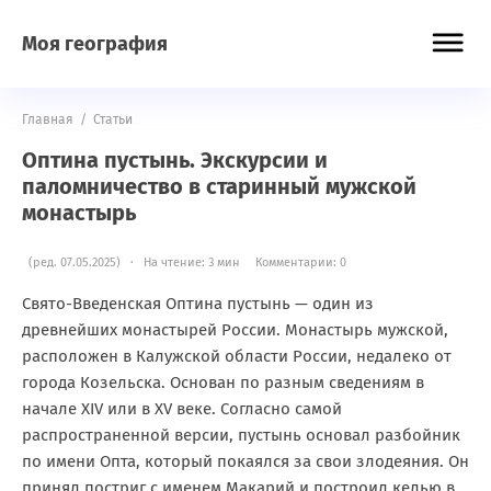
Моя география
Главная
/
Статьи
Оптина пустынь. Экскурсии и
паломничество в старинный мужской
монастырь
(ред. 07.05.2025) · На чтение: 3 мин
Комментарии: 0
Свято-Введенская Оптина пустынь — один из
древнейших монастырей России. Монастырь мужской,
расположен в Калужской области России, недалеко от
города Козельска. Основан по разным сведениям в
начале XIV или в XV веке. Согласно самой
распространенной версии, пустынь основал разбойник
по имени Опта, который покаялся за свои злодеяния. Он
принял постриг с именем Макарий и построил келью в