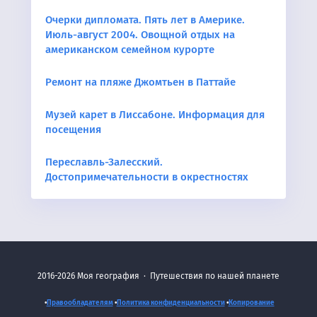
Очерки дипломата. Пять лет в Америке.
Июль-август 2004. Овощной отдых на
американском семейном курорте
Ремонт на пляже Джомтьен в Паттайе
Музей карет в Лиссабоне. Информация для
посещения
Переславль-Залесский.
Достопримечательности в окрестностях
2016-2026
Моя география
·
Путешествия по нашей планете
•
Правообладателям
•
Политика конфиденциальности
•
Копирование