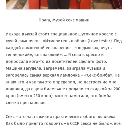
Прага, Музей секс машин
У входа в музей стоит специальное шуточное кресло с
кучей лампочек – «Измеритель любви» (Love tester). Под
каждой лампочкой ее значение – «ледышка», «чуть
тепленький», «пылающий», … Я села в кресло и
попросила кого-то из посетителей сделать фото.
Машина загудела, загремела, заиграла музыка и
загорелась самая верхняя лампочка – «Секс-бомба». Не
знаю кто и как там это определил, но настроение мне
подняли, да еще и билет мне продали со скидкой за 200
крон (вместо 250 крон), может заметили, что бомба
слегка престарелая.
Секс – это часть жизни практически любого человека.
Как было принято говорить «в СССР секса не было», все,