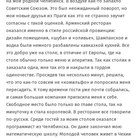
на мой родной Челябинск. В воздухе как-то запахло
Советским Союзом. Это был неожиданный поворот, но
мои новые друзья из Праги как это не странно звучит
согласны с такой оценкой. Армянский ресторан
оказался именно в стиле российской провинции:
дизайн помещения, «шуба» и «оливье», Шампанское и
водка были немного разбавлены кавказкой кухней. Все
это добро уже на столе, в отличие от Европы, где на
столе обычно только меню и аперитив. Так как столик я
заказала одна, мне так его и накрыли в гордом
одиночестве. Просидев так несколько минут, решила,
что это как-то совсем не «комильфо» и попросила меня
пересадить. К тому времени гости уже почти собрались,
и самая большая компания пригасила меня к себе.
Свободное место было только во главе стола, так на
минуточку я стала королевой. В ресторане все говорили
по-русски. Среди гостей за моим столом оказался
программист из Челябинска. Он даже закончил мою
математическую школу. Молодой человек живет в Чехии