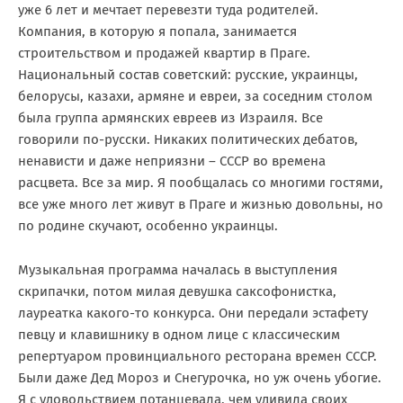
уже 6 лет и мечтает перевезти туда родителей.
Компания, в которую я попала, занимается
строительством и продажей квартир в Праге.
Национальный состав советский: русские, украинцы,
белорусы, казахи, армяне и евреи, за соседним столом
была группа армянских евреев из Израиля. Все
говорили по-русски. Никаких политических дебатов,
ненависти и даже неприязни – СССР во времена
расцвета. Все за мир. Я пообщалась со многими гостями,
все уже много лет живут в Праге и жизнью довольны, но
по родине скучают, особенно украинцы.
Музыкальная программа началась в выступления
скрипачки, потом милая девушка саксофонистка,
лауреатка какого-то конкурса. Они передали эстафету
певцу и клавишнику в одном лице с классическим
репертуаром провинциального ресторана времен СССР.
Были даже Дед Мороз и Снегурочка, но уж очень убогие.
Я с удовольствием потанцевала, чем удивила своих