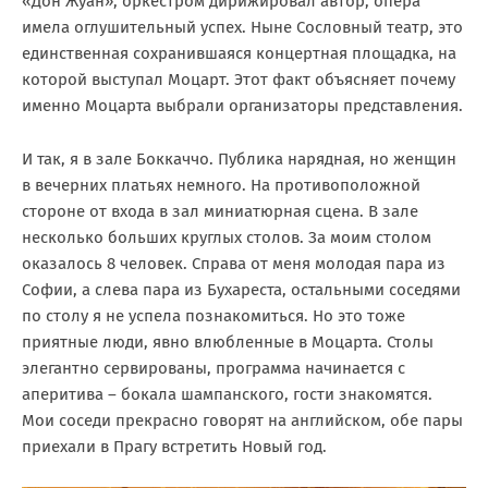
«Дон Жуан», оркестром дирижировал автор, опера
имела оглушительный успех. Ныне Сословный театр, это
единственная сохранившаяся концертная площадка, на
которой выступал Моцарт. Этот факт объясняет почему
именно Моцарта выбрали организаторы представления.
И так, я в зале Боккаччо. Публика нарядная, но женщин
в вечерних платьях немного. На противоположной
стороне от входа в зал миниатюрная сцена. В зале
несколько больших круглых столов. За моим столом
оказалось 8 человек. Справа от меня молодая пара из
Софии, а слева пара из Бухареста, остальными соседями
по столу я не успела познакомиться. Но это тоже
приятные люди, явно влюбленные в Моцарта. Столы
элегантно сервированы, программа начинается с
аперитива – бокала шампанского, гости знакомятся.
Мои соседи прекрасно говорят на английском, обе пары
приехали в Прагу встретить Новый год.