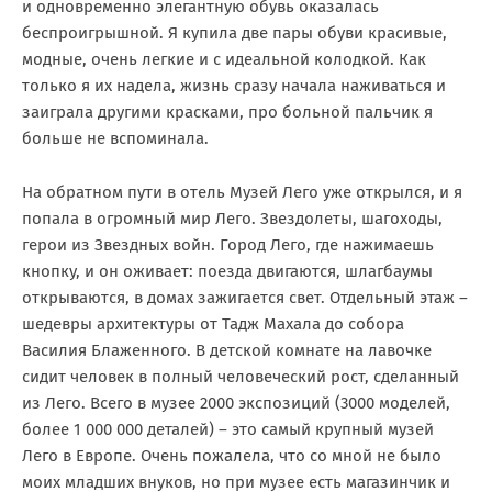
и одновременно элегантную обувь оказалась
беспроигрышной. Я купила две пары обуви красивые,
модные, очень легкие и с идеальной колодкой. Как
только я их надела, жизнь сразу начала наживаться и
заиграла другими красками, про больной пальчик я
больше не вспоминала.
На обратном пути в отель Музей Лего уже открылся, и я
попала в огромный мир Лего. Звездолеты, шагоходы,
герои из Звездных войн. Город Лего, где нажимаешь
кнопку, и он оживает: поезда двигаются, шлагбаумы
открываются, в домах зажигается свет. Отдельный этаж –
шедевры архитектуры от Тадж Махала до собора
Василия Блаженного. В детской комнате на лавочке
сидит человек в полный человеческий рост, сделанный
из Лего. Всего в музее 2000 экспозиций (3000 моделей,
более 1 000 000 деталей) – это самый крупный музей
Лего в Европе. Очень пожалела, что со мной не было
моих младших внуков, но при музее есть магазинчик и