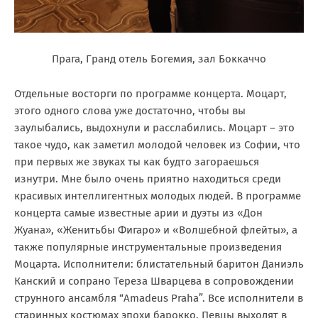
Прага, Гранд отель Богемия, зал Боккаччо
Отдельные восторги по программе концерта. Моцарт,
этого одного слова уже достаточно, чтобы вы
заулыбались, выдохнули и расслабились. Моцарт – это
такое чудо, как заметил молодой человек из Софии, что
при первых же звуках ты как будто загораешься
изнутри. Мне было очень приятно находиться среди
красивых интеллигентных молодых людей. В программе
концерта самые известные арии и дуэты из «Дон
Жуана», «Женитьбы Фигаро» и «Волшебной флейты», а
также популярные инструментальные произведения
Моцарта. Исполнители: блистательный баритон Даниэль
Канский и сопрано Тереза Шварцева в сопровождении
струнного ансамбля “Amadeus Praha”. Все исполнители в
старинных костюмах эпохи барокко. Певцы выходят в