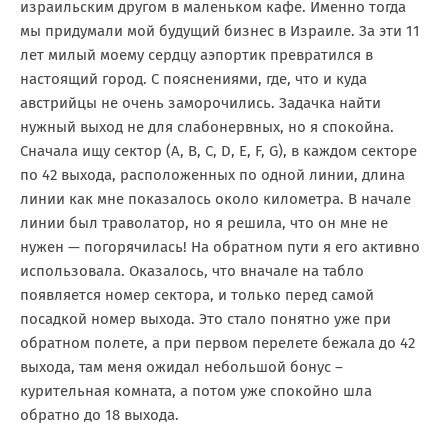
израильским другом в маленьком кафе. Именно тогда
мы придумали мой будущий бизнес в Израиле. За эти 11
лет милый моему сердцу аэпортик превратился в
настоящий город. С пояснениями, где, что и куда
австрийцы не очень заморочились. Задачка найти
нужный выход не для слабонервных, но я спокойна.
Сначала ищу сектор (A, B, C, D, E, F, G), в каждом секторе
по 42 выхода, расположенных по одной линии, длина
линии как мне показалось около километра. В начале
линии был траволатор, но я решила, что он мне не
нужен — погорячилась! На обратном пути я его активно
использовала. Оказалось, что вначале на табло
появляется номер сектора, и только перед самой
посадкой номер выхода. Это стало понятно уже при
обратном полете, а при первом перелете бежала до 42
выхода, там меня ожидал небольшой бонус –
курительная комната, а потом уже спокойно шла
обратно до 18 выхода.