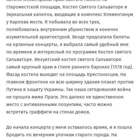
Староместской площади, Костел Святого Сальваторе и
Зеркальная капелла, входящие в комплекс Клементинум
у Карлова моста. Я побывала во всех трех,
полюбовалась внутренним убранством и конечно
изумительной архитектурой. Везде предлагали билеты
на органные концерты, я выбрала самый удобный мне
по времени и интересный по программе Костел святого
Сальваторе. Иезуитский костел святого Сальваторе
самый крупный храм в стиле раннего барокко (1578 год).
Фасад костела выходит на площадь Крестоносцев. На
главном фронтоне на всю ширину здания плакат против
Путина в защиту Украины. Так наша сегодняшняя война
не прошла мимо Праги. Это далеко не единственное
место с антивоенными лозунгами, часто можно
встретить граффити на стенах домов.
До начала концерта у меня оставалось время, и я пошла
бродить по вечерним улочкам старого города. На