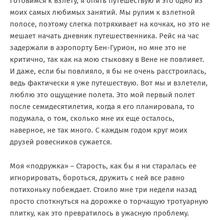
Готовимся к взлету, я опять путешествую и это одно из
моих самых любимых занятий. Мы рулим к взлетной
полосе, поэтому слегка потряхивает на кочках, но это не
мешает начать дневник путешественника. Рейс на час
задержали в аэропорту Бен-Гурион, но мне это не
критично, так как на мою стыковку в Вене не повлияет.
И даже, если бы повлияло, я бы не очень расстроилась,
ведь фактически я уже путешествую. Вот мы и взлетели,
люблю это ощущение полета. Это мой первый полет
после семидесятилетия, когда я его планировала, то
подумала, о том, сколько мне их еще осталось,
наверное, не так много. С каждым годом круг моих
друзей ровесников сужается.
Моя «подружка» – Старость, как бы я ни старалась ее
игнорировать, бороться, дружить с ней все равно
потихоньку побеждает. Стоило мне три недели назад
просто споткнуться на дорожке о торчащую тротуарную
плитку, как это превратилось в ужасную проблему.