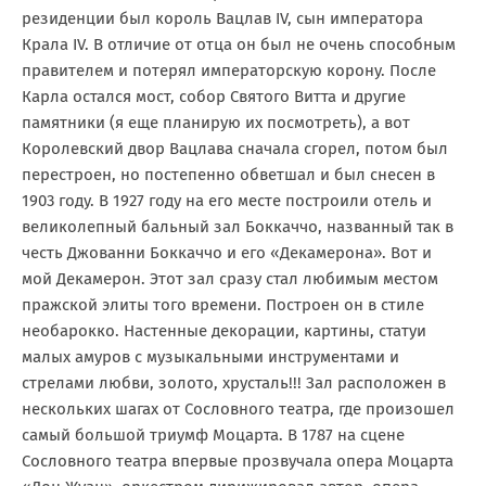
резиденции был король Вацлав IV, сын императора
Крала IV. В отличие от отца он был не очень способным
правителем и потерял императорскую корону. После
Карла остался мост, собор Святого Витта и другие
памятники (я еще планирую их посмотреть), а вот
Королевский двор Вацлава сначала сгорел, потом был
перестроен, но постепенно обветшал и был снесен в
1903 году. В 1927 году на его месте построили отель и
великолепный бальный зал Боккаччо, названный так в
честь Джованни Боккаччо и его «Декамерона». Вот и
мой Декамерон. Этот зал сразу стал любимым местом
пражской элиты того времени. Построен он в стиле
необарокко. Настенные декорации, картины, статуи
малых амуров с музыкальными инструментами и
стрелами любви, золото, хрусталь!!! Зал расположен в
нескольких шагах от Сословного театра, где произошел
самый большой триумф Моцарта. В 1787 на сцене
Сословного театра впервые прозвучала опера Моцарта