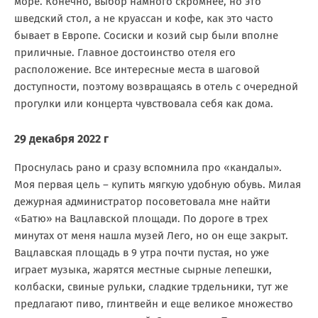
море. Конечно, выбор намного скромнее, но это
шведский стол, а не круассан и кофе, как это часто
бывает в Европе. Сосиски и козий сыр были вполне
приличные. Главное достоинство отеля его
расположение. Все интересные места в шаговой
доступности, поэтому возвращаясь в отель с очередной
прогулки или концерта чувствовала себя как дома.
29 декабря 2022 г
Проснулась рано и сразу вспомнила про «кандалы».
Моя первая цель – купить мягкую удобную обувь. Милая
дежурная администратор посоветовала мне найти
«Батю» на Вацлавской площади. По дороге в трех
минутах от меня нашла музей Лего, но он еще закрыт.
Вацлавская площадь в 9 утра почти пустая, но уже
играет музыка, жарятся местные сырные лепешки,
колбаски, свиные рульки, сладкие трдельники, тут же
предлагают пиво, глинтвейн и еще великое множество