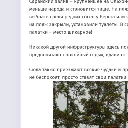
Сарайский залив – крупнейшее на Ольхоне
меньше народа и становится тише. На пл
выбрать среди редких сосен у берега или 
на пляж закрыли, установили туалеты. В 
палатки – место шикарное!
Никакой другой инфраструктуры здесь пок
предпочитают спокойный отдых, вдали от
Сюда также приезжают всякие чудаки и п
не беспокоят, просто ставят свои палатки