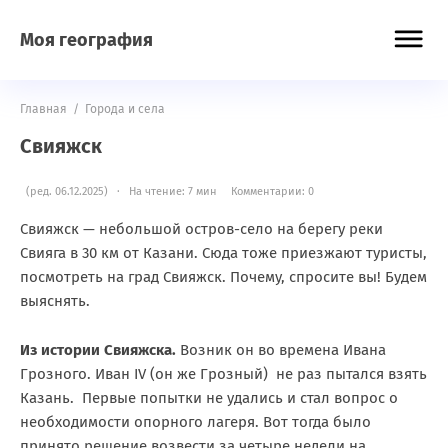
Моя география
Главная
/
Города и села
Свияжск
(ред. 06.12.2025) · На чтение: 7 мин
Комментарии: 0
Свияжск — небольшой остров-село на берегу реки
Свияга в 30 км от Казани. Сюда тоже приезжают туристы,
посмотреть на град Свияжск. Почему, спросите вы! Будем
выяснять.
Из истории Свияжска.
Возник он во времена Ивана
Грозного. Иван IV (он же Грозный) не раз пытался взять
Казань. Первые попытки не удались и стал вопрос о
необходимости опорного лагеря. Вот тогда было
принято решение возвести за четыре недели на