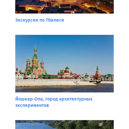
Экскурсия по Тбилиси
Йошкар-Ола, город архитектурных
экспериментов