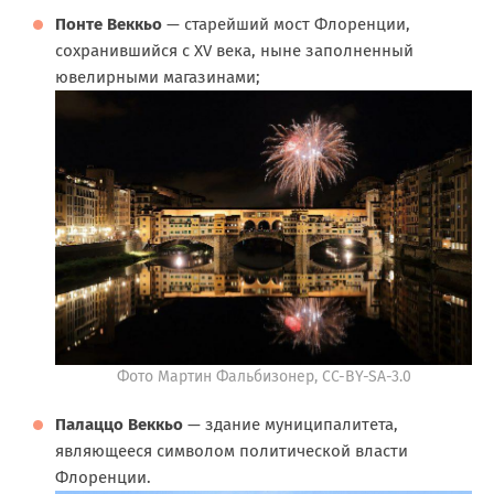
Понте Веккьо
— старейший мост Флоренции,
сохранившийся с XV века, ныне заполненный
ювелирными магазинами;
Фото Мартин Фальбизонер, CC-BY-SA-3.0
Палаццо Веккьо
— здание муниципалитета,
являющееся символом политической власти
Флоренции.