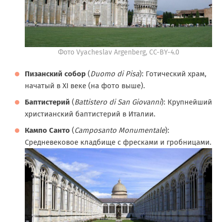
Фото Vyacheslav Argenberg, CC-BY-4.0
Пизанский собор
(
Duomo di Pisa
): Готический храм,
начатый в XI веке (на фото выше).
Баптистерий
(
Battistero di San Giovanni
): Крупнейший
христианский баптистерий в Италии.
Кампо Санто
(
Camposanto Monumentale
):
Средневековое кладбище с фресками и гробницами.