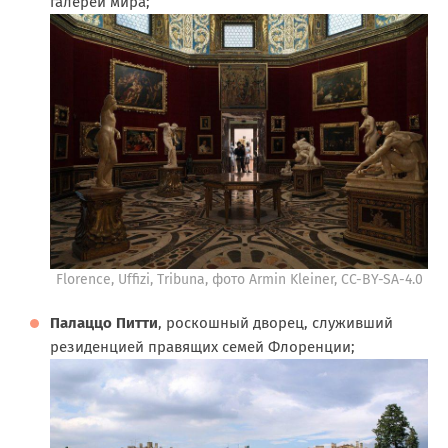
галерей мира;
Florence, Uffizi, Tribuna, фото Armin Kleiner, CC-BY-SA-4.0
Палаццо Питти
, роскошный дворец, служивший
резиденцией правящих семей Флоренции;