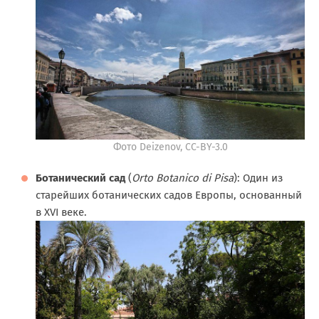
Фото Deizenov, CC-BY-3.0
Ботанический сад
(
Orto Botanico di Pisa
): Один из
старейших ботанических садов Европы, основанный
в XVI веке.