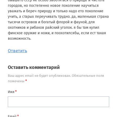
бывшего ссср не особо заботяться о природе и чистоте
городов, но постепенно новое поколение научиться
уважать и береч природу и только надо ето поколение
учить, а старых переучивать трудно. да, маленькая страна
тысячи островов и богатый флорой и фауной, для
охотников и рибаков райский уголок. я бы там купил
финское оружие и ножи, и поохотилсябы, если ест такая
возможность.
Ответить
Оставить комментарий
Ваш адрес email не будет опубликован.
Обязательные поля
*
помечены
*
Имя
*
Email