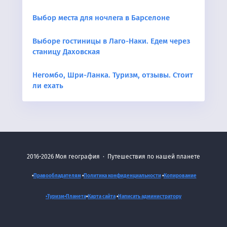
Выбор места для ночлега в Барселоне
Выборе гостиницы в Лаго-Наки. Едем через
станицу Даховская
Негомбо, Шри-Ланка. Туризм, отзывы. Стоит
ли ехать
2016-2026
Моя география
·
Путешествия по нашей планете
•
Правообладателям
•
Политика конфиденциальности
•
Копирование
•Туризм•
Планета
•
Карта сайта
•
Написать администратору