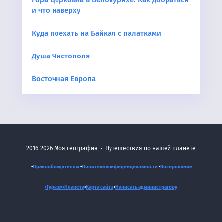
и что наверху
Куда поехать на Байкал с палатками
Душа Чистополя
Восточная Европа
2016-2026
Моя география
·
Путешествия по нашей планете
•
Правообладателям
•
Политика конфиденциальности
•
Копирование
•Туризм•
Планета
•
Карта сайта
•
Написать администратору