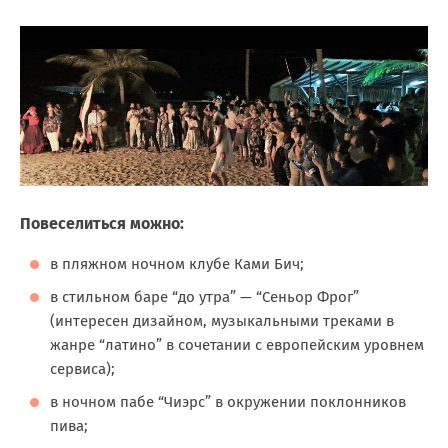
Повеселиться можно:
в пляжном ночном клубе Ками Бич;
в стильном баре “до утра” — “Сеньор Фрог”
(интересен дизайном, музыкальными треками в
жанре “латино” в сочетании с европейским уровнем
сервиса);
в ночном пабе “Чиэрс” в окружении поклонников
пива;