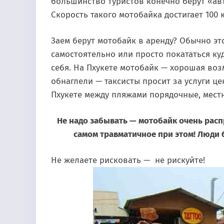
большинство туристов конечно берут «авт
Скорость такого мотобайка достигает 100 
Заем берут мотобайк в аренду? Обычно это
самостоятельно или просто покататься куд
себя. На Пхукете мотобайк — хорошая воз
обнаглели — таксисты просит за услуги ц
Пхукете между пляжами порядочные, мест
Не надо забывать — мотобайк очень рас
самом травматичное при этом! Люди 
Не желаете рисковать — не рискуйте!