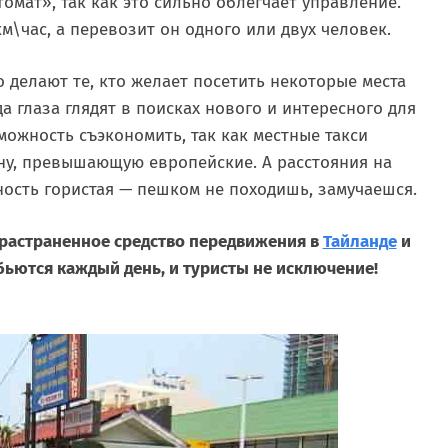
омат», так как это сильно облегчает управление.
км\час, а перевозит он одного или двух человек.
 делают те, кто желает посетить некоторые места
а глаза глядят в поисках нового и интересного для
можность съэкономить, так как местные такси
ену, превышающую европейские. А расстояния на
ность гористая — пешком не походишь, замучаешся.
прастраненное средство передвижения в
Тайланде
и
бьются каждый день, и туристы не исключение!