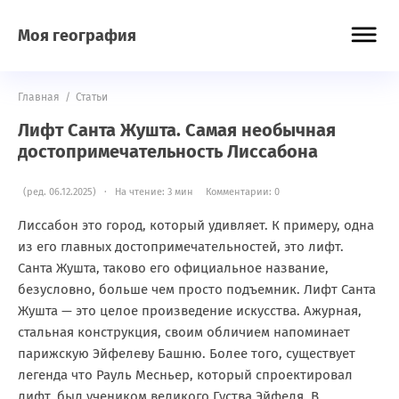
Моя география
Главная
/
Статьи
Лифт Санта Жушта. Самая необычная
достопримечательность Лиссабона
(ред. 06.12.2025) · На чтение: 3 мин
Комментарии: 0
Лиссабон это город, который удивляет. К примеру, одна
из его главных достопримечательностей, это лифт.
Санта Жушта, таково его официальное название,
безусловно, больше чем просто подъемник. Лифт Санта
Жушта — это целое произведение искусства. Ажурная,
стальная конструкция, своим обличием напоминает
парижскую Эйфелеву Башню. Более того, существует
легенда что Рауль Месньер, который спроектировал
лифт, был учеником великого Густва Эйфеля. В