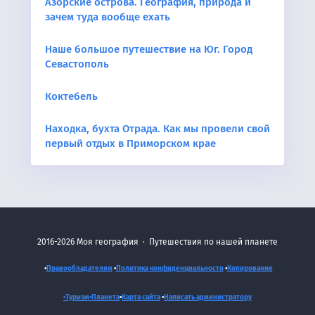
Азорские острова. География, природа и
зачем туда вообще ехать
Наше большое путешествие на Юг. Город
Севастополь
Коктебель
Находка, бухта Отрада. Как мы провели свой
первый отдых в Приморском крае
2016-2026
Моя география
·
Путешествия по нашей планете
•
Правообладателям
•
Политика конфиденциальности
•
Копирование
•Туризм•
Планета
•
Карта сайта
•
Написать администратору