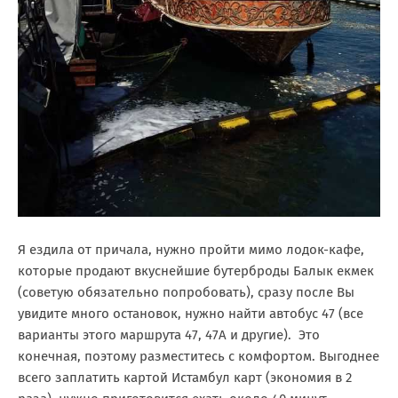
Я ездила от причала, нужно пройти мимо лодок-кафе,
которые продают вкуснейшие бутерброды Балык екмек
(советую обязательно попробовать), сразу после Вы
увидите много остановок, нужно найти автобус 47 (все
варианты этого маршрута 47, 47А и другие). Это
конечная, поэтому разместитесь с комфортом. Выгоднее
всего заплатить картой Истамбул карт (экономия в 2