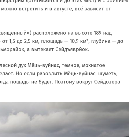
льфстрим дотягивается и до этих мест) и с обилием
 можно встретить и в августе, всё зависит от
«священный») расположено на высоте 189 над
т 1,5 до 2,5 км, площадь — 10,9 км², глубина — до
льморайок, а вытекает Сейдъяврйок.
лесной дух Мёць-вуйнас, темное, мохнатое
елает. Но если разозлить Мёць-вуйнас, шуметь,
тогда пощады не будет. Поэтому вокруг Сейдозера