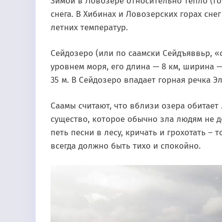
Зимой в Ловозере относительно тепло (Го
снега. В Хибинах и Ловозерских горах снег
летних температур.
Сейдозеро (или по саамски Сейдъяввьр, 
уровнем моря, его длина — 8 км, ширина — о
35 м. В Сейдозеро впадает горная речка Э
Саамы считают, что вблизи озера обитает 
существо, которое обычно зла людям не д
петь песни в лесу, кричать и грохотать – 
всегда должно быть тихо и спокойно.