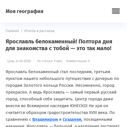
Моя география
Главная
/
Отчеты и рассказы
Ярославль белокаменный! Полтора дня
для знакомства с тобой — это так мало!
(ред. 24.05.2026) · На чтение: 9 мин
Комментарии: 0
Ярославль белокаменный стал последним, третьим
пунктом нашего небольшого путешествие с дочерью по
городам Золотого кольца России. Несомненно, город
прекрасен. А ведь Ярославль — самый первый русский
город, способный себя защитить. Центр города даже
внесли во Всемирное наследие ЮНЕСКО! Не зря он
считается образцом градостроительства XVIII века. По
сравнению с
Владимиром
и
Суздалем
, посещенными
накануне, Ярославль — большой, а население достигает