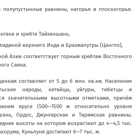
 полупустынные равнины, нагорья и плоскогорья.
нгана и хребта Тайханшань,
падиной верхнего Инда и Брахмапутры (Цангпо),
ной Азии соответствует горным хребтам Восточного
ного Саяна.
нкам составляет от 5 до 6 млн. кв.км. Население
льские народы, китайцы, уйгуры, тибетцы и
ся значительными высотными отметками, причём
жнем ярусе (500—1500 м относительно уровня
шань, Ордос, Джунгарская и Таримская равнины
.
редние высоты на котором возрастают до 4—4,5 тыс.
орума, Куньлуня достигают 6—7 тыс. м.