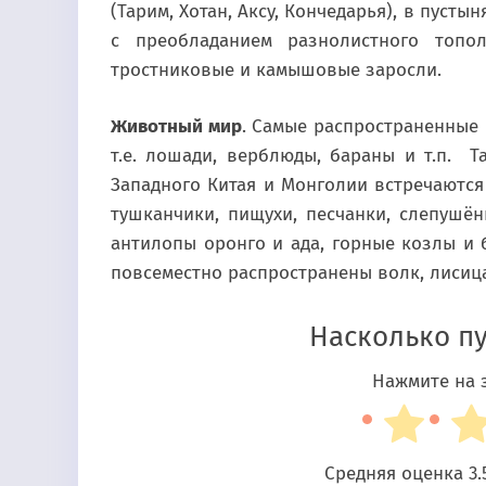
(Тарим, Хотан, Аксу, Кончедарья), в пуст
с преобладанием разнолистного топо
тростниковые и камышовые заросли.
Животный мир
. Самые распространенные
т.е. лошади, верблюды, бараны и т.п. Т
Западного Китая и Монголии встречаются 
тушканчики, пищухи, песчанки, слепушён
антилопы оронго и ада, горные козлы и 
повсеместно распространены волк, лисица,
Насколько п
Нажмите на з
Средняя оценка
3.