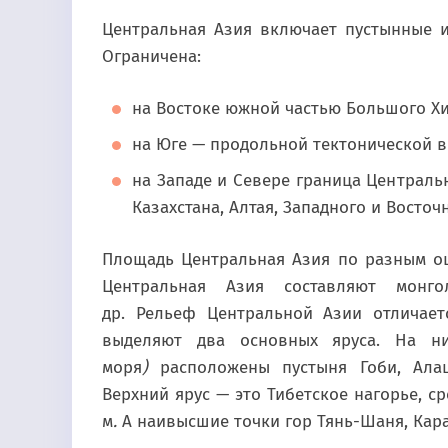
Центральная Азия включает пустынные и
Ограничена:
на Востоке южной частью Большого Хи
на Юге — продольной тектонической в
на Западе и Севере граница Централь
Казахстана, Алтая, Западного и Восточ
Площадь Центральная Азия по разным оце
Центральная Азия составляют монго
др. Рельеф Центральной Азии отличает
выделяют два основных яруса. На ни
моря
)
расположены пустыня Гоби, Ала
Верхний ярус — это Тибетское нагорье, с
м
.
А наивысшие точки гор Тянь-Шаня, Карак