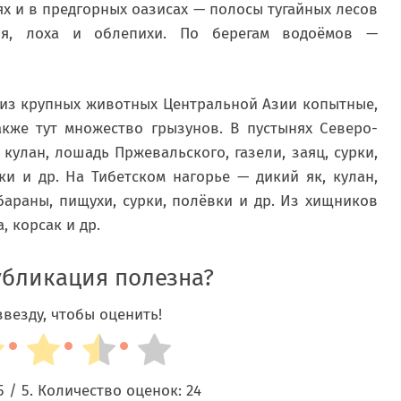
ынях и в предгорных оазисах — полосы тугайных лесов
ля, лоха и облепихи. По берегам водоёмов —
 из крупных животных Центральной Азии копытные,
акже тут множество грызунов. В пустынях Северо-
кулан, лошадь Пржевальского, газели, заяц, сурки,
ки и др. На Тибетском нагорье — дикий як, кулан,
бараны, пищухи, сурки, полёвки и др. Из хищников
 корсак и др.
убликация полезна?
везду, чтобы оценить!
5
/ 5. Количество оценок:
24