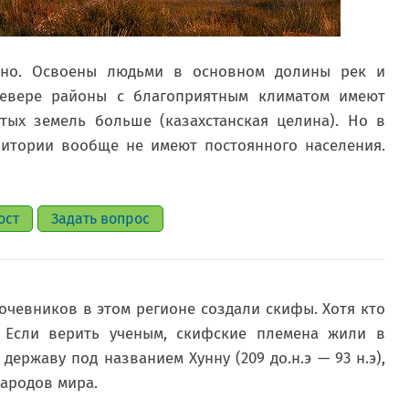
рно. Освоены людьми в основном долины рек и
севере районы с благоприятным климатом имеют
ых земель больше (казахстанская целина). Но в
ритории вообще не имеют постоянного населения.
ост
Задать вопрос
кочевников в этом регионе создали скифы. Хотя кто
 Если верить ученым, скифские племена жили в
ержаву под названием Хунну (209 до.н.э — 93 н.э),
ародов мира.