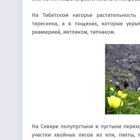
На Тибетском нагорье растительность 
терескена, а в лощинах, которые укры
реамюрией, мятликом, типчаком.
На Севере полупустыни и пустыни перехо
участки хвойных лесов из ели, пихты,