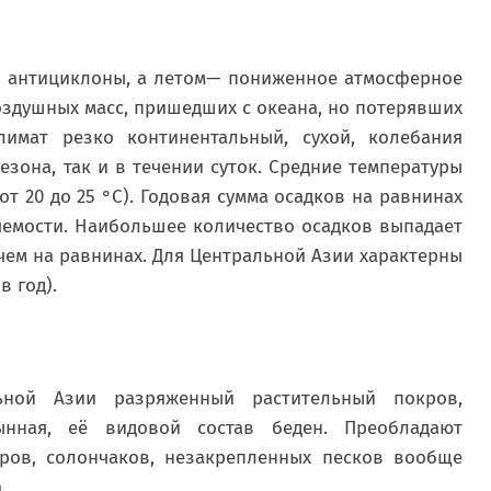
т антициклоны, а летом— пониженное атмосферное
здушных масс, пришедших с океана, но потерявших
имат резко континентальный, сухой, колебания
езона, так и в течении суток. Средние температуры
т 20 до 25 °С). Годовая сумма осадков на равнинах
яемости. Наибольшее количество осадков выпадает
 чем на равнинах. Для Центральной Азии характерны
в год).
ной Азии разряженный растительный покров,
ынная, её видовой состав беден. Преобладают
ыров, солончаков, незакрепленных песков вообще
.