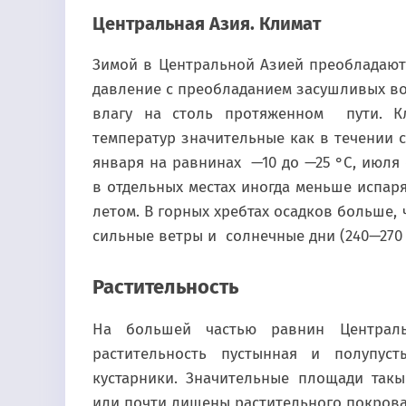
Центральная Азия. Климат
Зимой в Центральной Азией преобладаю
давление с преобладанием засушливых во
влагу на столь протяженном пути. Кл
температур значительные как в течении с
января на равнинах —10 до —25 °С, июля о
в отдельных местах иногда меньше испар
летом. В горных хребтах осадков больше,
сильные ветры и солнечные дни (240—270 
Растительность
На большей частью равнин Централь
растительность пустынная и полупуст
кустарники. Значительные площади так
или почти лишены растительного покрова