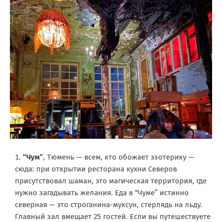
“Чум”
, Тюмень — всем, кто обожает эзотерику —
сюда: при открытии ресторана кухни Северов
присутствовал шаман, это магическая территория, где
нужно загадывать желания. Еда в “Чуме” истинно
северная — это строганина-муксун, стерлядь на льду.
Главный зал вмещает 25 гостей. Если вы путешествуете