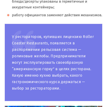
блюда/десерты упакованы в герметичные и
аккуратные контейнеры;
работу официантов заменяют действия механизмов.
У рестораторов, купивших лицензию Roller
Coaster Restaurants, появляется в
распоряжении рельсовая система —
роликовые желобы. Предприниматели
могут эксплуатировать своеобразную
“американскую горку” в целях ресторана.
Какую именно кухню выбрать, какого
гастрономического курса держаться —
выбор за рестораторами.