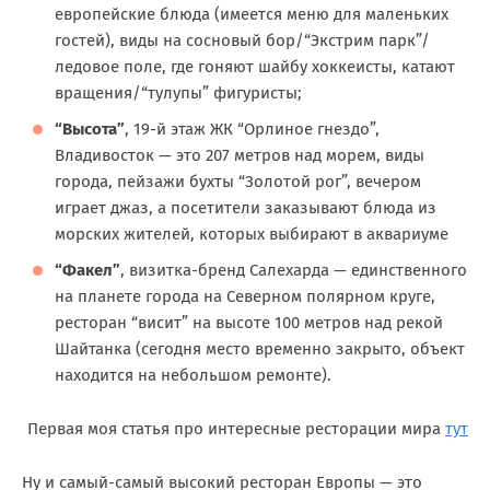
европейские блюда (имеется меню для маленьких
гостей), виды на сосновый бор/“Экстрим парк”/
ледовое поле, где гоняют шайбу хоккеисты, катают
вращения/“тулупы” фигуристы;
“Высота”
, 19-й этаж ЖК “Орлиное гнездо”,
Владивосток — это 207 метров над морем, виды
города, пейзажи бухты “Золотой рог”, вечером
играет джаз, а посетители заказывают блюда из
морских жителей, которых выбирают в аквариуме
“Факел”
, визитка-бренд Салехарда — единственного
на планете города на Северном полярном круге,
ресторан “висит” на высоте 100 метров над рекой
Шайтанка (сегодня место временно закрыто, объект
находится на небольшом ремонте).
Первая моя статья про интересные ресторации мира
тут
Ну и самый-самый высокий ресторан Европы — это