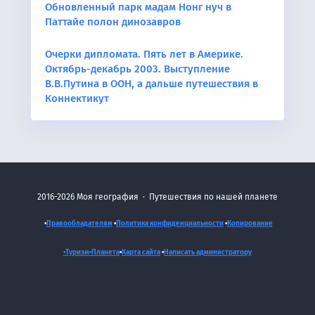
Обновленный парк мадам Нонг нуч в
Паттайе полон динозавров
Очерки дипломата. Пять лет в Америке.
Октябрь-декабрь 2003. Выступление
В.В.Путина в ООН, а дальше путешествия в
Коннектикут
2016-2026
Моя география
·
Путешествия по нашей планете
•
Правообладателям
•
Политика конфиденциальности
•
Копирование
•Туризм•
Планета
•
Карта сайта
•
Написать администратору