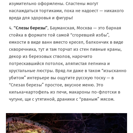
изумительно оформлены. Сластены могут
наслаждаться тортиками, пока не надоест — никакого
вреда для здоровья и фигуры!
“Слезы березы”
, Бауманская, Москва — это барная
стойка в формате той самой “сгоревшей избы”,
емкости в виде ванн вместо кресел, балкончик в виде
скворечника, тут и там торчат из стен пивные краны,
декор из березовых стволов, нарочито
потрескавшийся потолок, аляпистая лепнина и
хрустальные люстры. Вряд ли даже в таком “изысканно
убитом” интерьере вы ощутите русскую тоску — в
“Слезах березы” простое, вкусное меню. Это
килька+картофель из печи, макароны по-флотски в
чугуне, щи с утятиной, драники с “рваным” мясом.