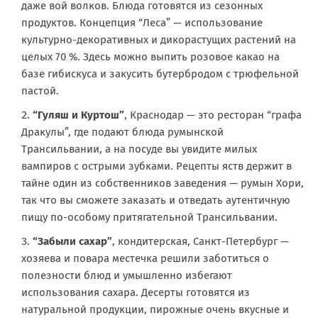
даже вой волков. Блюда готовятся из сезонных
продуктов. Концепция “Леса” — использование
культурно-декоративных и дикорастущих растений на
целых 70 %. Здесь можно выпить розовое какао на
базе гибискуса и закусить бутербродом с трюфельной
пастой.
“Гуляш и Куртош”
, Краснодар — это ресторан “графа
Дракулы”, где подают блюда румынской
Трансильвании, а на посуде вы увидите милых
вампиров с острыми зубками. Рецепты яств держит в
тайне один из собственников заведения — румын Хори,
так что вы сможете заказать и отведать аутентичную
пищу по-особому притягательной Трансильвании.
“Забыли сахар”
, кондитерская, Санкт-Петербург —
хозяева и повара местечка решили заботиться о
полезности блюд и умышленно избегают
использования сахара. Десерты готовятся из
натуральной продукции, пирожные очень вкусные и