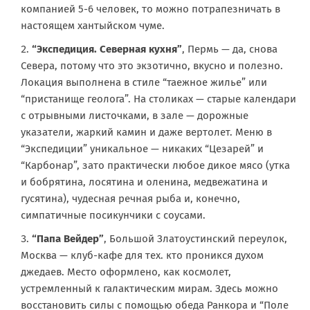
компанией 5-6 человек, то можно потрапезничать в
настоящем хантыйском чуме.
“Экспедиция. Северная кухня”
, Пермь — да, снова
Севера, потому что это экзотично, вкусно и полезно.
Локация выполнена в стиле “таежное жилье” или
“пристанище геолога”. На столиках — старые календари
с отрывными листочками, в зале — дорожные
указатели, жаркий камин и даже вертолет. Меню в
“Экспедиции” уникальное — никаких “Цезарей” и
“Карбонар”, зато практически любое дикое мясо (утка
и бобрятина, лосятина и оленина, медвежатина и
гусятина), чудесная речная рыба и, конечно,
симпатичные посикунчики с соусами.
“Папа Вейдер”
, Большой Златоустинский переулок,
Москва — клуб-кафе для тех. кто проникся духом
джедаев. Место оформлено, как космолет,
устремленный к галактическим мирам. Здесь можно
восстановить силы с помощью обеда Ранкора и “Поле