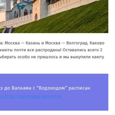
а: Москва — Казань и Москва — Волгоград. Каково
 каюты почти все распроданы! Оставались всего 2
Выбирать особо не пришлось и мы выкупили каюту
 до Валаама с “Водоходом” расписан
ru/kruiz-severnaya-veneciya