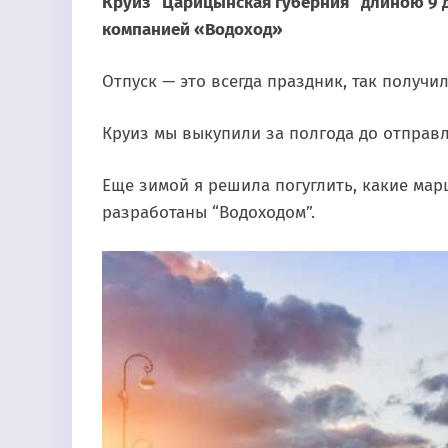
Круиз “Царицынская губерния” длиною 9 д
компанией «Водоход»
Отпуск — это всегда праздник, так получил
Круиз мы выкупили за полгода до отправл
Еще зимой я решила погуглить, какие ма
разработаны “Водоходом”.