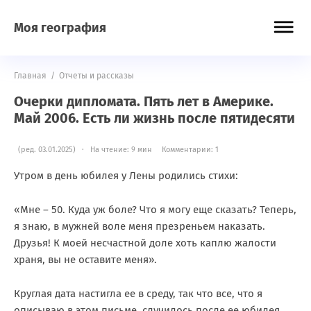
Моя география
Главная
/
Отчеты и рассказы
Очерки дипломата. Пять лет в Америке.
Май 2006. Есть ли жизнь после пятидесяти
(ред. 03.01.2025) · На чтение: 9 мин
Комментарии: 1
Утром в день юбилея у Лены родились стихи:
«Мне – 50. Куда уж боле? Что я могу еще сказать? Теперь,
я знаю, в мужней воле меня презреньем наказать.
Друзья! К моей несчастной доле хоть каплю жалости
храня, вы не оставите меня».
Круглая дата настигла ее в среду, так что все, что я
описываю в этом письме, случилось после ее юбилея.