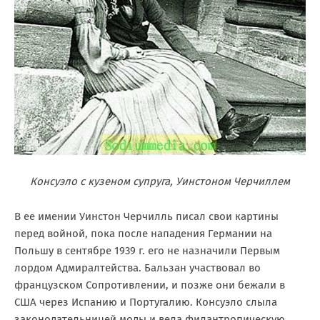
Консуэло с кузеном супруга, Уинстоном Черчиллем
В ее имении Уинстон Черчилль писал свои картины
перед войной, пока после нападения Германии на
Польшу в сентябре 1939 г. его не назначили Первым
лордом Адмиралтейства. Бальзан участвовал во
французском Сопротивлении, и позже они бежали в
США через Испанию и Португалию. Консуэло слыла
законодательницей моды и вела филантропическую