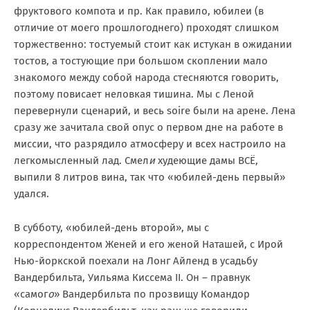
фруктового компота и пр. Как правило, юбилеи (в
отличие от моего прошлогоднего) проходят слишком
торжественно: тостуемый стоит как истукан в ожидании
тостов, а тостующие при большом скоплении мало
знакомого между собой народа стесняются говорить,
поэтому повисает неловкая тишина. Мы с Леной
перевернули сценарий, и весь soire были на арене. Лена
сразу же зачитала свой опус о первом дне на работе в
миссии, что разрядило атмосферу и всех настроило на
легкомысленный лад. Смел
и
худеющие дамы ВСЁ,
выпили 8 литров вина, так что «юбилей-день первый»
удался.
В субботу, «юбилей-день второй», мы с
корреспондентом Женей и его женой Наташей, с Ирой
Нью-йоркской поехали на Лонг Айленд в усадьбу
Вандербильта, Уильяма Киссема II. Он – правнук
«самог
о
» Вандербильта по прозвищу Командор