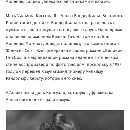
Айленде, сильно увлекался автогонками и яхтами.
Мать Уильяма Киссема II – Альва Вандербильт-Бельмонт.
Родив троих детей от Вандербильта, она развелась с
мужем и вышла замуж за его лучшего друга. Одно время
она владела имением Beacon Towers тоже на Лонг
Айленде. Литературоведы полагают, что з
а
мок описал
Френсис Скотт Фитцджеральд в своем романе «Великий
Гэтсби», а в экранизации романа здание в готическом
стиле воспроизвели по фотографиям, поскольку в 1927
году он перешел к мультимиллионеру Уильяму
Рандольфу Херсту, который его снес.
У Альвы была дочь Консуэло, которую суфражистка
Альва насильно выдала замуж.