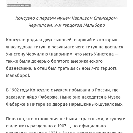
Консуэло с первым мужем Чарльзом Спенсером-
Черчиллем, 9-м герцогом Мальборо
Консуэло родила двух сыновей, старший из которых
унаследовал титул, в результате чего титул не достался
Уинстону Черчиллю (напомним, что мать Уинстона —
также была дочерью богатого американского
бизнесмена, а отец был третьим сыном 7-го герцога
Мальборо).
В 1902 году Консуэло с мужем побывали в России, где
заказали яйцо Фаберже. Ныне оно находится в Музее
Фаберже в Питере во дворце Нарышкиных-Шуваловых.
Понятно, что отношения не были страстными, и супруги
стали жить раздельно с 1907 г., но официально
развелись только в 1921 г. Альва, открыто признавшись,