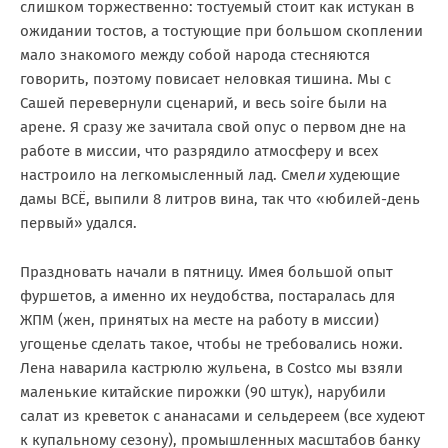
слишком торжественно: тостуемый стоит как истукан в
ожидании тостов, а тостующие при большом скоплении
мало знакомого между собой народа стесняются
говорить, поэтому повисает неловкая тишина. Мы с
Сашей перевернули сценарий, и весь soire были на
арене. Я сразу же зачитала свой опус о первом дне на
работе в миссии, что разрядило атмосферу и всех
настроило на легкомысленный лад. Смел
и
худеющие
дамы ВСЁ, выпили 8 литров вина, так что «юбилей-день
первый» удался.
Праздновать начали в пятницу. Имея большой опыт
фуршетов, а именно их неудобства, постаралась для
ЖПМ (жен, принятых на месте на работу в миссии)
угощенье сделать такое, чтобы не требовались ножи.
Лена наварила кастрюлю жульена, в Cоstco мы взяли
маленькие китайские пирожки (90 штук), нарубили
салат из креветок с ананасами и сельдереем (все худеют
к купальному сезону), промышленных масштабов банку