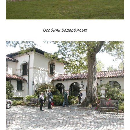
Особняк Вадербильта