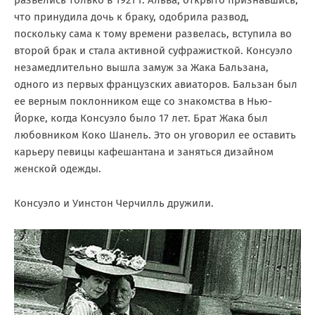
что принудила дочь к браку, одобрила развод,
поскольку сама к тому времени развелась, вступила во
второй брак и стала активной суфражисткой. Консуэло
незамедлительно вышла замуж за Жака Бальзана,
одного из первых французских авиаторов. Бальзан был
ее верным поклонником еще со знакомства в Нью-
Йорке, когда Консуэло было 17 лет. Брат Жака был
любовником Коко Шанель. Это он уговорил ее оставить
карьеру певицы кафешантана и заняться дизайном
женской одежды.
Консуэло и Уинстон Черчилль дружили.