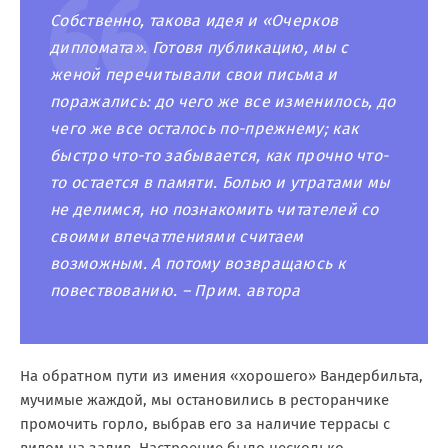
Собственно, такова идея и «Очерков
дипломата». Готовя публикацию, мы с
женой перечитывали свои письма и
поражались: до чего же все изменилось, до
чего же все осталось по-прежнему; как
быстро что-то забывается, как прочно что-
то остается в памяти. Болью и утратами мы
не делимся, но познакомить читателей со
своими впечатлениями считаем
возможным. А потому возвращаюсь к
повествованию. – Прим. автора
На обратном пути из имения «хорошего» Вандербильта,
мучимые жаждой, мы остановились в ресторанчике
промочить горло, выбрав его за наличие террасы с