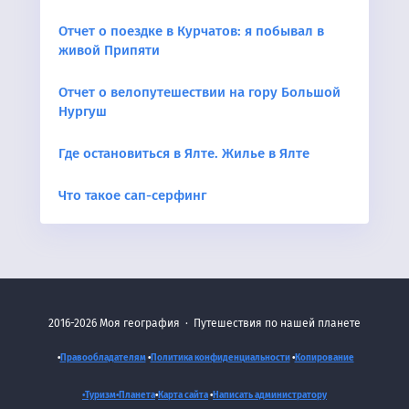
Отчет о поездке в Курчатов: я побывал в
живой Припяти
Отчет о велопутешествии на гору Большой
Нургуш
Где остановиться в Ялте. Жилье в Ялте
Что такое сап-серфинг
2016-2026
Моя география
·
Путешествия по нашей планете
•
Правообладателям
•
Политика конфиденциальности
•
Копирование
•Туризм•
Планета
•
Карта сайта
•
Написать администратору