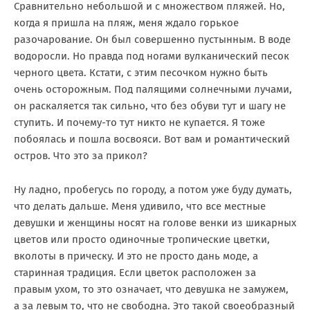
Сравнительно небольшой и с множеством пляжей. Но,
когда я пришла на пляж, меня ждало горькое
разочарование. Он был совершенно пустынным. В воде
водоросли. Но правда под ногами вулканический песок
черного цвета. Кстати, с этим песочком нужно быть
очень осторожным. Под палящими солнечными лучами,
он раскаляется так сильно, что без обуви тут и шагу не
ступить. И почему-то тут никто не купается. Я тоже
побоялась и пошла восвояси. Вот вам и романтический
остров. Что это за прикол?
Ну ладно, пробегусь по городу, а потом уже буду думать,
что делать дальше. Меня удивило, что все местные
девушки и женщины носят на голове венки из шикарных
цветов или просто одиночные тропические цветки,
вколоты в прическу. И это не просто дань моде, а
старинная традиция. Если цветок расположен за
правым ухом, то это означает, что девушка не замужем,
а за левым то, что не свободна. Это такой своеобразный