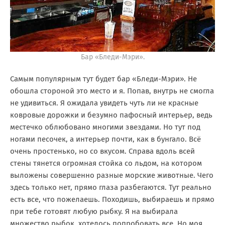
Бар «Бледи-Мэри».
Самым популярным тут будет бар «Бледи-Мэри». Не
обошла стороной это место и я. Попав, внутрь не смогла
не удивиться. Я ожидала увидеть чуть ли не красные
ковровые дорожки и безумно пафосный интерьер, ведь
местечко облюбовано многими звездами. Но тут под
ногами песочек, а интерьер почти, как в бунгало. Всё
очень простенько, но со вкусом. Справа вдоль всей
стены тянется огромная стойка со льдом, на котором
выложены совершенно разные морские животные. Чего
здесь только нет, прямо глаза разбегаются. Тут реально
есть все, что пожелаешь. Походишь, выбираешь и прямо
при тебе готовят любую рыбку. Я на выбирала
множество рыбок, хотелось попробовать все. Но моя